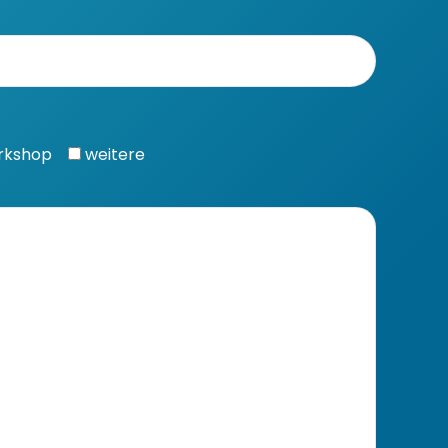
rkshop
weitere
Aus Klarheit wird Wachstum -
olg beginnt mit echter Strategie.
+49 9904 8468751
info@dp-online.marketing