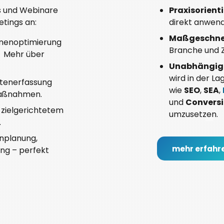
s und Webinare
Praxisorienti
etings an:
direkt anwen
Maßgeschnei
nenoptimierung
Branche und Z
→ Mehr über
Unabhängigk
wird in der L
atenerfassung
wie
SEO
,
SEA
,
Maßnahmen.
und
Convers
 zielgerichtetem
umzusetzen.
.
planung,
mehr erfahr
ng – perfekt