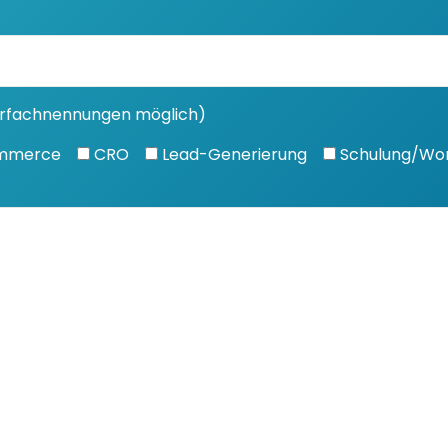
ehrfachnennungen möglich)
mmerce
CRO
Lead-Generierung
Schulung/Wo
Echter Erf