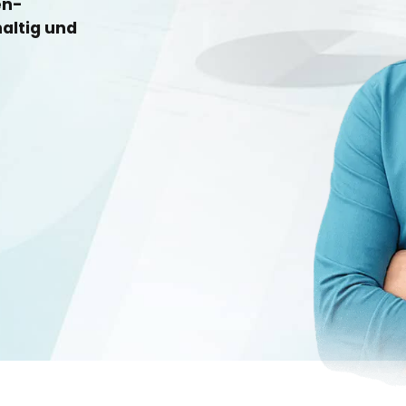
en-
altig und