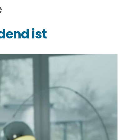
e
dend ist